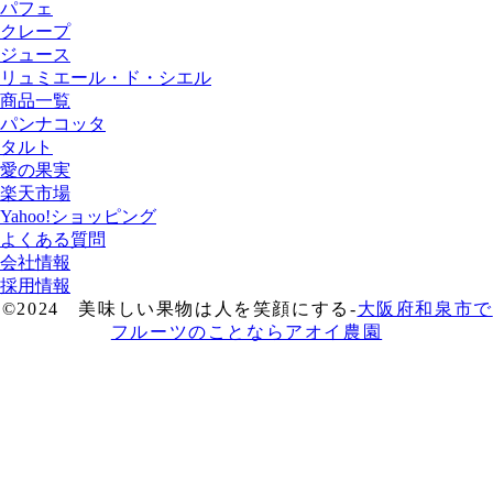
パフェ
クレープ
ジュース
リュミエール・ド・シエル
商品一覧
パンナコッタ
タルト
愛の果実
楽天市場
Yahoo!ショッピング
よくある質問
会社情報
採用情報
©2024 美味しい果物は人を笑顔にする-
大阪府和泉市で
フルーツのことならアオイ農園