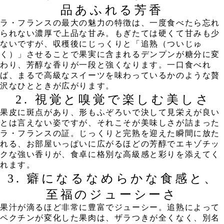
品あふれる芳香
​ラ・フランスの最大の魅力の特徴は、一度食べたら忘れ
られない濃厚で上品な甘み。もぎたては硬くて甘みも少
ないですが、収穫後にじっくりと「追熟（ついじゅ
く）」させることで果実に含まれるデンプンが糖分に変
わり、芳醇な香りが一段と強くなります。一口食べれ
ば、まるで高級なスイーツを味わっているかのような贅
沢なひとときが広がります。
​2. 視覚と嗅覚で楽しむ美しさ
​果皮に斑点があり、形もふぞろいで決して見栄えが良い
とは言えない姿ですが、それこそが美味しさが詰まった
ラ・フランスの証。じっくりと完熟を迎えた瞬間に放た
れる、お部屋いっぱいに広がるほどの芳醇でエキゾチッ
クな強い香りが、食卓に格別な高級感と彩りを添えてく
れます。
​3. 癖になるなめらかな食感と、
至福のジューシーさ
​果汁が滴るほど非常に豊富でジューシー。追熟によって
ペクチンが変化した果肉は、ザラつきが全くなく、別名