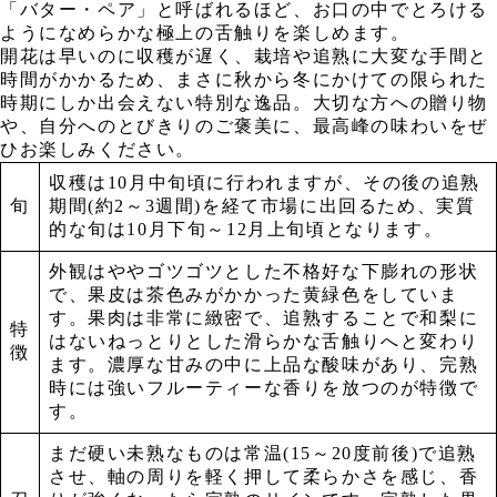
「バター・ペア」と呼ばれるほど、お口の中でとろける
ようになめらかな極上の舌触りを楽しめます。
開花は早いのに収穫が遅く、栽培や追熟に大変な手間と
時間がかかるため、まさに秋から冬にかけての限られた
時期にしか出会えない特別な逸品。大切な方への贈り物
や、自分へのとびきりのご褒美に、最高峰の味わいをぜ
ひお楽しみください。
収穫は10月中旬頃に行われますが、その後の追熟
旬
期間(約2～3週間)を経て市場に出回るため、実質
的な旬は10月下旬～12月上旬頃となります。
外観はややゴツゴツとした不格好な下膨れの形状
で、果皮は茶色みがかかった黄緑色をしていま
す。果肉は非常に緻密で、追熟することで和梨に
特
はないねっとりとした滑らかな舌触りへと変わり
徴
ます。濃厚な甘みの中に上品な酸味があり、完熟
時には強いフルーティーな香りを放つのが特徴で
す。
まだ硬い未熟なものは常温(15～20度前後)で追熟
させ、軸の周りを軽く押して柔らかさを感じ、香