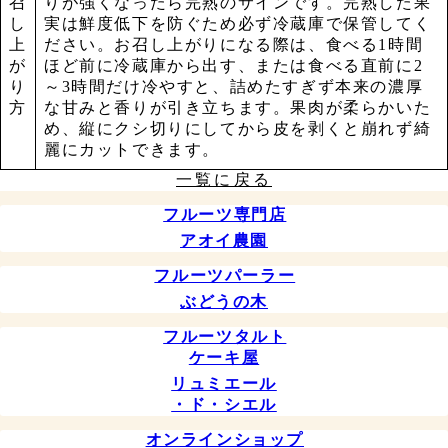
召
りが強くなったら完熟のサインです。完熟した果
し
実は鮮度低下を防ぐため必ず冷蔵庫で保管してく
上
ださい。お召し上がりになる際は、食べる1時間
が
ほど前に冷蔵庫から出す、または食べる直前に2
り
～3時間だけ冷やすと、詰めたすぎず本来の濃厚
方
な甘みと香りが引き立ちます。果肉が柔らかいた
め、縦にクシ切りにしてから皮を剥くと崩れず綺
麗にカットできます。
一覧に戻る
フルーツ専門店
アオイ農園
フルーツパーラー
ぶどうの木
フルーツタルト
ケーキ屋
リュミエール
・ド・シエル
オンラインショップ