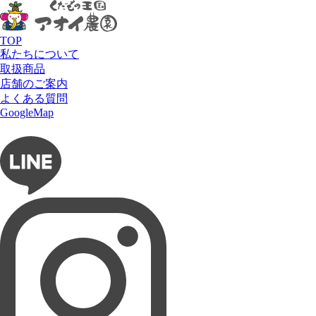
アオイ農園
HOME
フルーツで選ぶ
洋梨
ラフランス
TOP
ラフランス
私たちについて
取扱商品
店舗のご案内
よくある質問
フルーツショップ アオイ農園
GoogleMap
お問い合わせ
フルーツパーラー ぶどうの木
タルト専門店 Lumière du ciel
ネットショップ 愛の果実