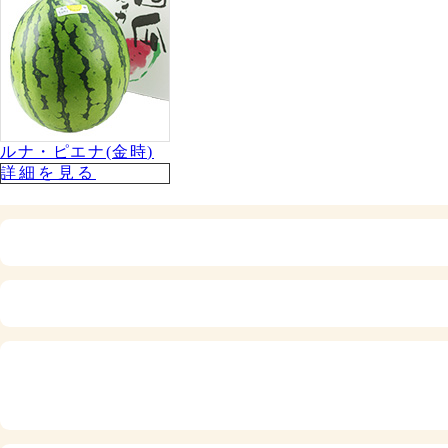
ルナ・ピエナ(金時)
詳細を⾒る