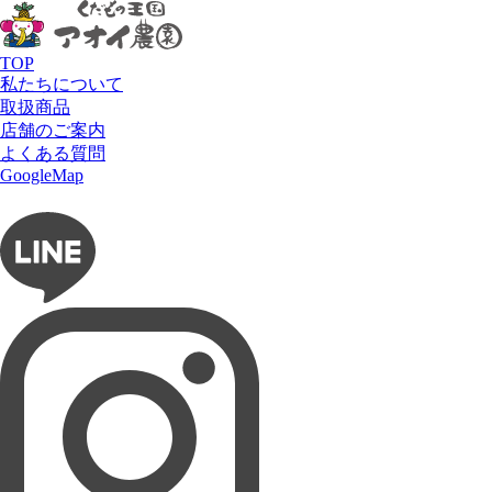
HOME
フルーツで選ぶ
すいか
ルナ・ピエナ(金時
TOP
私たちについて
取扱商品
店舗のご案内
よくある質問
GoogleMap