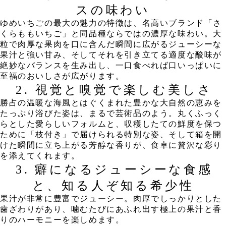
スの味わい
​ゆめいちごの最大の魅力の特徴は、名高いブランド「さ
くらももいちご」と同品種ならではの濃厚な味わい。大
粒で肉厚な果肉を口に含んだ瞬間に広がるジューシーな
果汁と強い甘み、そしてそれを引き立てる適度な酸味が
絶妙なバランスを生み出し、一口食べれば口いっぱいに
至福のおいしさが広がります。
​2. 視覚と嗅覚で楽しむ美しさ
​勝占の温暖な海風とはぐくまれた豊かな大自然の恵みを
たっぷり浴びた姿は、まるで芸術品のよう。丸くふっく
らとした愛らしいフォルムと、収穫したての鮮度を保つ
ために「枝付き」で届けられる特別な姿、そして箱を開
けた瞬間に立ち上がる芳醇な香りが、食卓に贅沢な彩り
を添えてくれます。
​3. 癖になるジューシーな食感
と、知る人ぞ知る希少性
​果汁が非常に豊富でジューシー。肉厚でしっかりとした
歯ざわりがあり、噛むたびにあふれ出す極上の果汁と香
りのハーモニーを楽しめます。