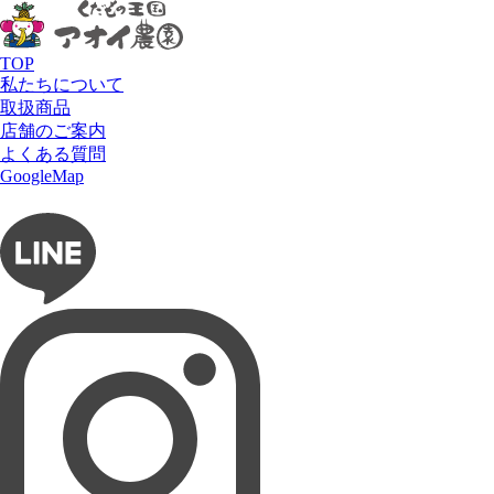
アオイ農園
HOME
フルーツで選ぶ
いちご
徳島県勝占 ゆめいちご
TOP
徳島県勝占 ゆめいちご
私たちについて
取扱商品
店舗のご案内
よくある質問
フルーツショップ アオイ農園
GoogleMap
お問い合わせ
フルーツパーラー ぶどうの木
タルト専門店 Lumière du ciel
ネットショップ 愛の果実