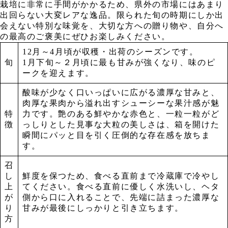
栽培に非常に手間がかかるため、県外の市場にはあまり
出回らない大変レアな逸品。限られた旬の時期にしか出
会えない特別な味覚を、大切な方への贈り物や、自分へ
の最高のご褒美にぜひお楽しみください。
12月～4月頃が収穫・出荷のシーズンです。
旬
1月下旬～２月頃に最も甘みが強くなり、味のピ
ークを迎えます。
酸味が少なく口いっぱいに広がる濃厚な甘みと、
肉厚な果肉から溢れ出すシューシーな果汁感が魅
特
力です。艶のある鮮やかな赤色と、一粒一粒がど
徴
っしりとした見事な大粒の美しさは、箱を開けた
瞬間にパッと目を引く圧倒的な存在感を放ちま
す。
召
し
鮮度を保つため、食べる直前まで冷蔵庫で冷やし
上
てください。食べる直前に優しく水洗いし、ヘタ
が
側から口に入れることで、先端に詰まった濃厚な
り
甘みが最後にしっかりと引き立ちます。
方