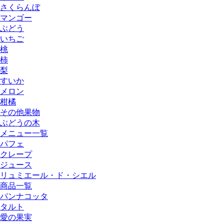
さくらんぼ
マンゴー
ぶどう
いちご
桃
柿
梨
すいか
メロン
柑橘
その他果物
ぶどうの木
メニュー一覧
パフェ
クレープ
ジュース
リュミエール・ド・シエル
商品一覧
パンナコッタ
タルト
愛の果実