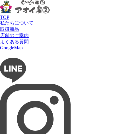
HOME
メニュー
クレープ
おもいっきり苺クレープ
TOP
私たちについて
取扱商品
店舗のご案内
よくある質問
フルーツショップ アオイ農園
GoogleMap
お問い合わせ
フルーツパーラー ぶどうの木
タルト専門店 Lumière du ciel
ネットショップ 愛の果実