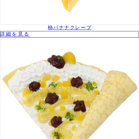
柿バナナクレープ
詳細を⾒る