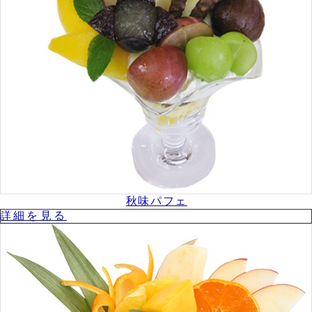
秋味パフェ
詳細を⾒る