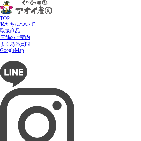
HOME
メニュー
パフェ
マンゴージャンボパフェ
TOP
私たちについて
取扱商品
店舗のご案内
よくある質問
フルーツショップ アオイ農園
GoogleMap
お問い合わせ
フルーツパーラー ぶどうの木
タルト専門店 Lumière du ciel
ネットショップ 愛の果実