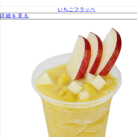
いちごフラッペ
詳細を⾒る