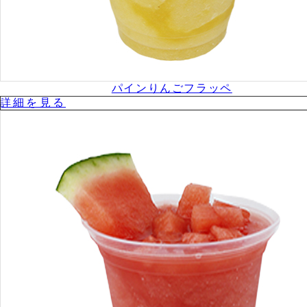
パインりんごフラッペ
詳細を⾒る