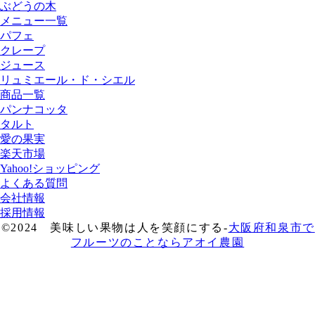
ぶどうの木
メニュー一覧
パフェ
クレープ
ジュース
リュミエール・ド・シエル
商品一覧
パンナコッタ
タルト
愛の果実
楽天市場
Yahoo!ショッピング
よくある質問
会社情報
採用情報
©2024 美味しい果物は人を笑顔にする-
大阪府和泉市で
フルーツのことならアオイ農園