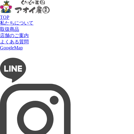
HOME
リュミエール・ド・シエル
タルト
洋梨と紅茶のタルト
Lumière du ciel
TOP
私たちについて
取扱商品
店舗のご案内
よくある質問
フルーツショップ アオイ農園
GoogleMap
お問い合わせ
フルーツパーラー ぶどうの木
タルト専門店 Lumière du ciel
ネットショップ 愛の果実