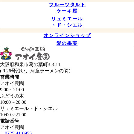
フルーツタルト
ケーキ屋
リュミエール
・ド・シエル
オンラインショップ
愛の果実
大阪府和泉市葛の葉町3-3-11
(Ｒ26号沿い、河童ラーメンの隣）
営業時間
アオイ農園
9:00
～
21:00
ぶどうの木
10:00
～
20:00
リュミエール・ド・シエル
10:00
～
21:00
電話番号
アオイ農園
0725-41-6955