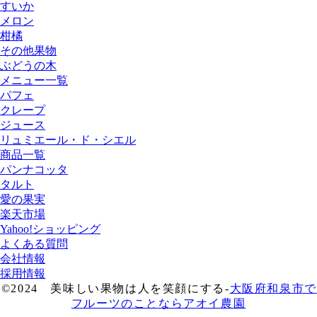
すいか
メロン
柑橘
その他果物
ぶどうの木
メニュー一覧
パフェ
クレープ
ジュース
リュミエール・ド・シエル
商品一覧
パンナコッタ
タルト
愛の果実
楽天市場
Yahoo!ショッピング
よくある質問
会社情報
採用情報
©2024 美味しい果物は人を笑顔にする-
大阪府和泉市で
フルーツのことならアオイ農園