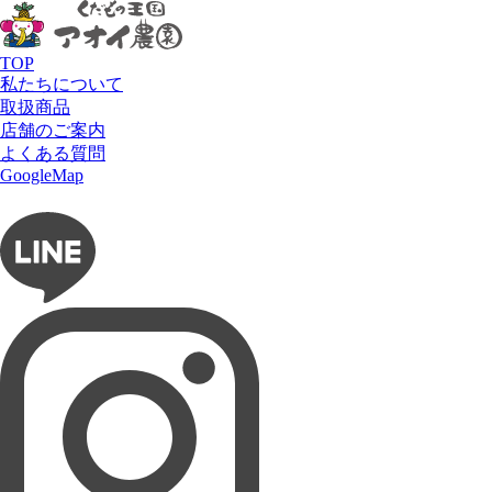
お知らせ
HOME
お知らせ
お知らせ
センキョ割り★～2月22日(日)まで開催中
2026.02.08
TOP
お知らせ
私たちについて
センキョ割り★～2月22日(日)まで開
取扱商品
店舗のご案内
催中
よくある質問
フルーツショップ アオイ農園
いつも当店をご利用いただき、誠にありがとうございま
GoogleMap
す。
お問い合わせ
フルーツパーラー ぶどうの木
本日、2026年2月8日(日)は衆院選ですね。
もう皆様は投票を済まされましたでしょうか？
タルト専門店 Lumière du ciel
当店では、センキョ割実施委員会(一般社団法人選挙割協
会)が主催している「センキョ割」を実施しています。
ネットショップ 愛の果実
今回の「センキョ割」は一味違います。
選挙権を持つ大人の方はもちろん、18歳未満の選挙権の
ないお子様・学生さんも対象とした画期的な取り組みで
す！
「選挙って自分たちに関係あるんだ！」と、ご家庭で楽
しみながら社会について考えるきっかけになれば嬉しい
です。