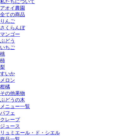
私たちについて
アオイ農園
全ての商品
りんご
さくらんぼ
マンゴー
ぶどう
いちご
桃
柿
梨
すいか
メロン
柑橘
その他果物
ぶどうの木
メニュー一覧
パフェ
クレープ
ジュース
リュミエール・ド・シエル
商品一覧