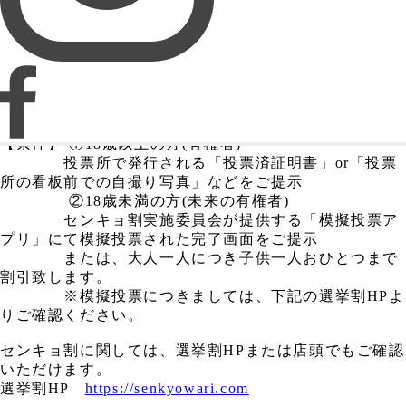
🗳️センキョ割キャンペーン内容
【期間】～2月22日(日)まで
【特典】お会計時に「投票証明書」などの提示で、タル
ト(カットまたはホール)と、クレープ(ミニサイズは除
く)をおひとり様おひとつまで100円引き！
【条件】 ①18歳以上の方(有権者)
投票所で発行される「投票済証明書」or「投票
所の看板前での自撮り写真」などをご提示
②18歳未満の方(未来の有権者)
センキョ割実施委員会が提供する「模擬投票ア
プリ」にて模擬投票された完了画面をご提示
または、大人一人につき子供一人おひとつまで
割引致します。
※模擬投票につきましては、下記の選挙割HPよ
りご確認ください。
センキョ割に関しては、選挙割HPまたは店頭でもご確認
いただけます。
選挙割HP
https://senkyowari.com