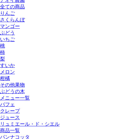
アオイ農園
全ての商品
りんご
さくらんぼ
マンゴー
ぶどう
いちご
桃
柿
梨
すいか
メロン
柑橘
その他果物
ぶどうの木
メニュー一覧
パフェ
クレープ
ジュース
リュミエール・ド・シエル
商品一覧
パンナコッタ