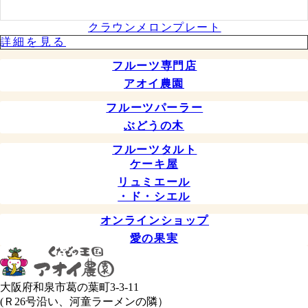
クラウンメロンプレート
詳細を⾒る
フルーツ専門店
アオイ農園
フルーツパーラー
ぶどうの木
フルーツタルト
ケーキ屋
リュミエール
・ド・シエル
オンラインショップ
愛の果実
大阪府和泉市葛の葉町3-3-11
(Ｒ26号沿い、河童ラーメンの隣）