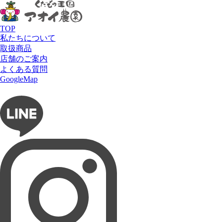
HOME
商品
その他果物
パイナップルプレート
TOP
私たちについて
取扱商品
店舗のご案内
よくある質問
フルーツショップ アオイ農園
GoogleMap
お問い合わせ
フルーツパーラー ぶどうの木
タルト専門店 Lumière du ciel
ネットショップ 愛の果実