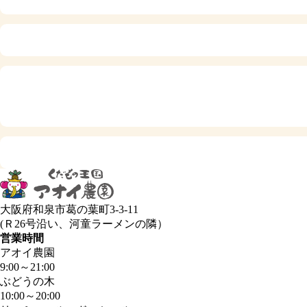
大阪府和泉市葛の葉町3-3-11
(Ｒ26号沿い、河童ラーメンの隣）
営業時間
アオイ農園
9:00
～
21:00
ぶどうの木
10:00
～
20:00