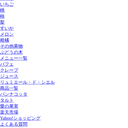
いちご
桃
柿
梨
すいか
メロン
柑橘
その他果物
ぶどうの木
メニュー一覧
パフェ
クレープ
ジュース
リュミエール・ド・シエル
商品一覧
パンナコッタ
タルト
愛の果実
楽天市場
Yahoo!ショッピング
よくある質問