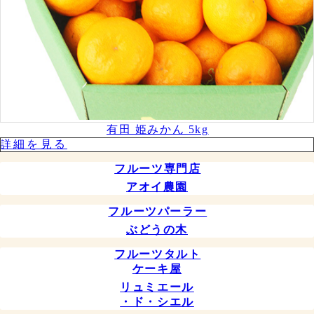
有田 姫みかん 5kg
詳細を⾒る
フルーツ専門店
アオイ農園
フルーツパーラー
ぶどうの木
フルーツタルト
ケーキ屋
リュミエール
・ド・シエル