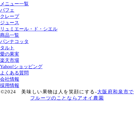
メニュー一覧
パフェ
クレープ
ジュース
リュミエール・ド・シエル
商品一覧
パンナコッタ
タルト
愛の果実
楽天市場
Yahoo!ショッピング
よくある質問
会社情報
採用情報
©2024 美味しい果物は人を笑顔にする-
大阪府和泉市で
フルーツのことならアオイ農園