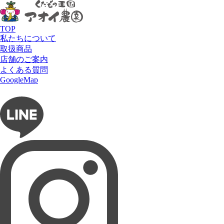
HOME
商品
柿とチョコレートのタルト
TOP
私たちについて
取扱商品
店舗のご案内
よくある質問
フルーツショップ アオイ農園
GoogleMap
お問い合わせ
フルーツパーラー ぶどうの木
タルト専門店 Lumière du ciel
ネットショップ 愛の果実