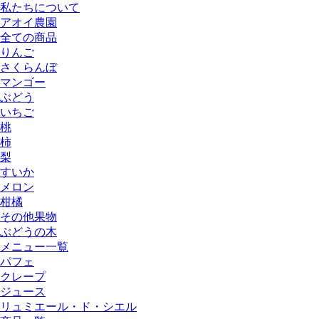
私たちについて
アオイ農園
全ての商品
りんご
さくらんぼ
マンゴー
ぶどう
いちご
桃
柿
梨
すいか
メロン
柑橘
その他果物
ぶどうの木
メニュー一覧
パフェ
クレープ
ジュース
リュミエール・ド・シエル