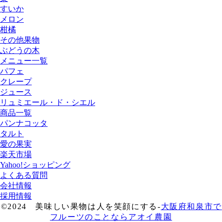
すいか
メロン
柑橘
その他果物
ぶどうの木
メニュー一覧
パフェ
クレープ
ジュース
リュミエール・ド・シエル
商品一覧
パンナコッタ
タルト
愛の果実
楽天市場
Yahoo!ショッピング
よくある質問
会社情報
採用情報
©2024 美味しい果物は人を笑顔にする-
大阪府和泉市で
フルーツのことならアオイ農園