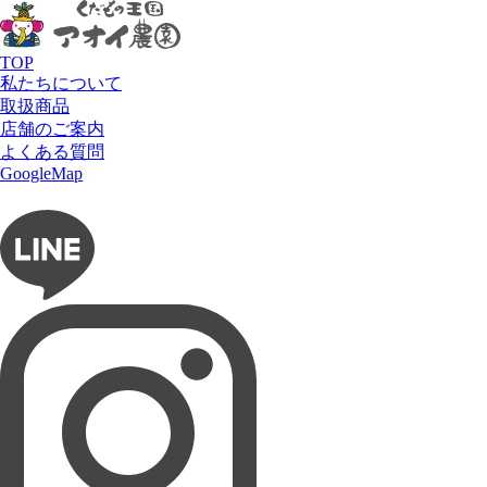
お問い合わせ
HOME
お問い合わせ
お電話でのお問い合わせはこちら
TOP
私たちについて
ぶどうの⽊ / アオイ農園
取扱商品
0725-41-6955
店舗のご案内
タルト専⾨店
よくある質問
フルーツショップ アオイ農園
リュミエール・ド・シエル
GoogleMap
0725-58-6128
お問い合わせ
フルーツパーラー ぶどうの木
LINEでお問い合わせ
オンラインショップ
タルト専門店 Lumière du ciel
0725-51-7586
お問い合わせ先
ネットショップ 愛の果実
お問い合わせ内容
商品について
店舗について
その他
お名前