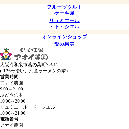
フルーツタルト
ケーキ屋
リュミエール
・ド・シエル
オンラインショップ
愛の果実
大阪府和泉市葛の葉町3-3-11
(Ｒ26号沿い、河童ラーメンの隣）
営業時間
アオイ農園
9:00
～
21:00
ぶどうの木
10:00
～
20:00
リュミエール・ド・シエル
10:00
～
21:00
電話番号
アオイ農園