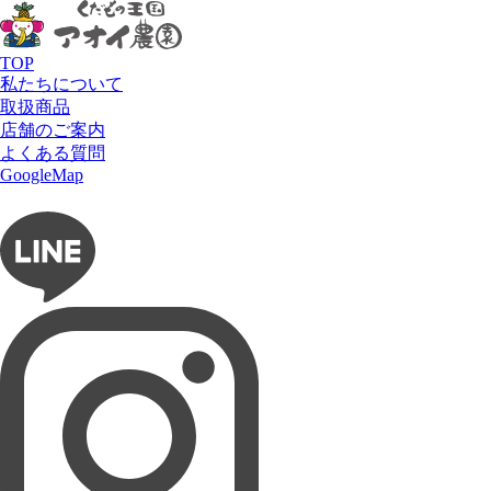
HOME
リュミエール・ド・シエル
タルト
鳴門金
TOP
私たちについて
取扱商品
店舗のご案内
よくある質問
GoogleMap