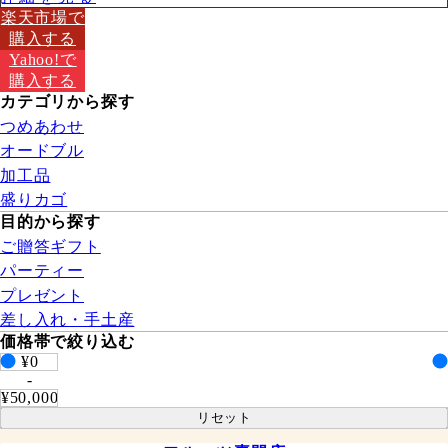
楽天市場で
購⼊する
Yahoo!で
購⼊する
カテゴリから探す
つめあわせ
オードブル
加工品
盛りカゴ
⽬的から探す
ご贈答ギフト
パーティー
プレゼント
差し入れ・手土産
価格帯で絞り込む
¥0
-
¥50,000
リセット