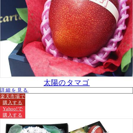
太陽のタマゴ
詳細を⾒る
楽天市場で
購⼊する
Yahoo!で
購⼊する