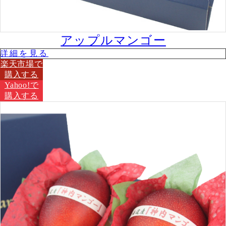
アップルマンゴー
詳細を⾒る
楽天市場で
購⼊する
Yahoo!で
購⼊する