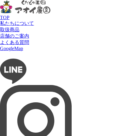
HOME
商品
マンゴー
全ての商品
いちご
TOP
さくらんぼ
私たちについて
すいか
取扱商品
その他果物
店舗のご案内
ぶどう
よくある質問
フルーツショップ アオイ農園
りんご
GoogleMap
マンゴー
お問い合わせ
フルーツパーラー ぶどうの木
メロン
柑橘
タルト専門店 Lumière du ciel
柿
桃
ネットショップ 愛の果実
梨
販売中のフルーツ
アップルマンゴー
キーツマンゴー
宮崎マンゴー
玉文
神内マンゴー
マンゴー