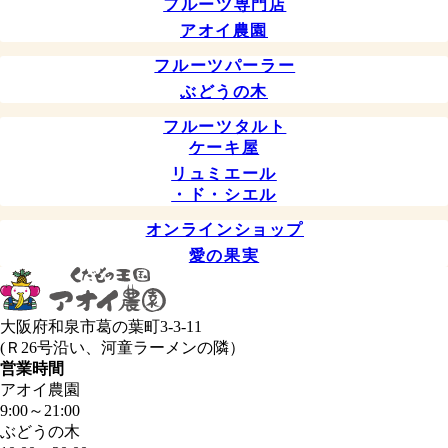
フルーツ専門店
アオイ農園
フルーツパーラー
ぶどうの木
フルーツタルト
ケーキ屋
リュミエール
・ド・シエル
オンラインショップ
愛の果実
大阪府和泉市葛の葉町3-3-11
(Ｒ26号沿い、河童ラーメンの隣）
営業時間
アオイ農園
9:00
～
21:00
ぶどうの木