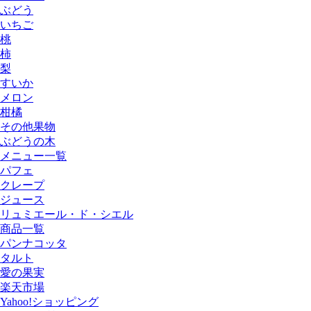
ぶどう
いちご
桃
柿
梨
すいか
メロン
柑橘
その他果物
ぶどうの木
メニュー一覧
パフェ
クレープ
ジュース
リュミエール・ド・シエル
商品一覧
パンナコッタ
タルト
愛の果実
楽天市場
Yahoo!ショッピング