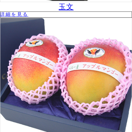
玉文
詳細を⾒る