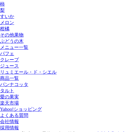
柿
梨
すいか
メロン
柑橘
その他果物
ぶどうの木
メニュー一覧
パフェ
クレープ
ジュース
リュミエール・ド・シエル
商品一覧
パンナコッタ
タルト
愛の果実
楽天市場
Yahoo!ショッピング
よくある質問
会社情報
採用情報