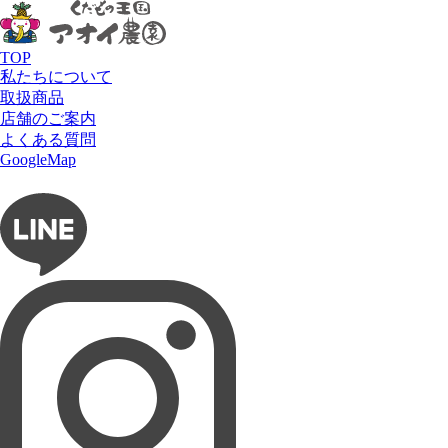
HOME
商品
柑橘
紅まどんな
全ての商品
いちご
TOP
さくらんぼ
私たちについて
すいか
取扱商品
その他果物
店舗のご案内
ぶどう
よくある質問
フルーツショップ アオイ農園
りんご
GoogleMap
マンゴー
お問い合わせ
フルーツパーラー ぶどうの木
メロン
柑橘
タルト専門店 Lumière du ciel
柿
桃
ネットショップ 愛の果実
梨
販売中のフルーツ
せとか
はまさき
デコポン
味一みかん
夢のこつぶみかん
有田姫みかん
柑橘食べ比べ
水晶文旦
甘平
甘柑南
紅まどんな
金柑
黄金柑
紅まどんな