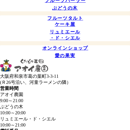
フルーツパーラー
ぶどうの木
フルーツタルト
ケーキ屋
リュミエール
・ド・シエル
オンラインショップ
愛の果実
大阪府和泉市葛の葉町3-3-11
(Ｒ26号沿い、河童ラーメンの隣）
営業時間
アオイ農園
9:00
～
21:00
ぶどうの木
10:00
～
20:00
リュミエール・ド・シエル
10:00
～
21:00