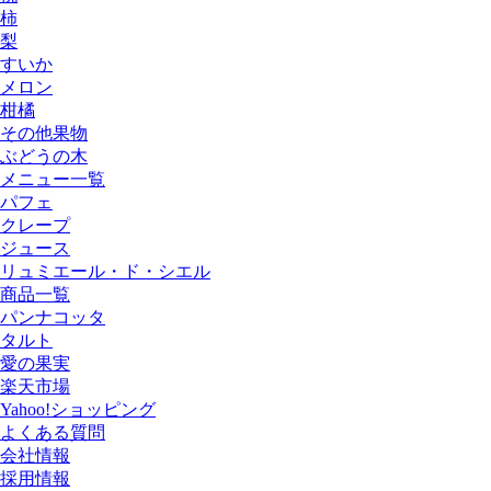
柿
梨
すいか
メロン
柑橘
その他果物
ぶどうの木
メニュー一覧
パフェ
クレープ
ジュース
リュミエール・ド・シエル
商品一覧
パンナコッタ
タルト
愛の果実
楽天市場
Yahoo!ショッピング
よくある質問
会社情報
採用情報