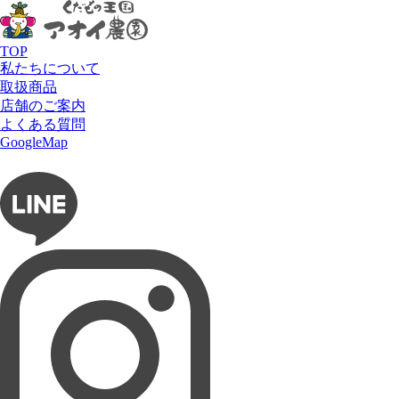
HOME
商品
いちご
フォーゴゴッタ
全ての商品
いちご
TOP
さくらんぼ
私たちについて
すいか
取扱商品
その他果物
店舗のご案内
ぶどう
よくある質問
りんご
GoogleMap
マンゴー
メロン
柑橘
柿
桃
梨
販売中のフルーツ
Nベリー
あまおう
さくらももいちご
ひなチョコベリー
まりひめ