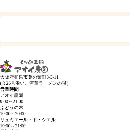
大阪府和泉市葛の葉町3-3-11
(Ｒ26号沿い、河童ラーメンの隣）
営業時間
アオイ農園
9:00
～
21:00
ぶどうの木
10:00
～
20:00
リュミエール・ド・シエル
10:00
～
21:00